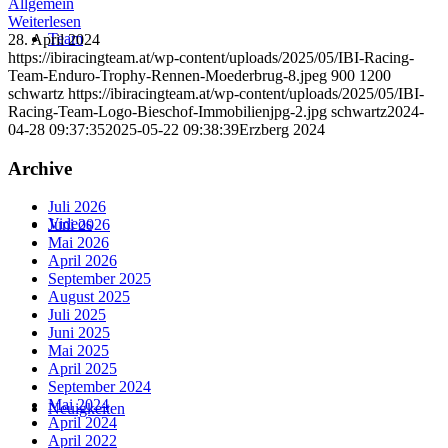
Allgemein
Weiterlesen
Team
28. April 2024
https://ibiracingteam.at/wp-content/uploads/2025/05/IBI-Racing-
Team-Enduro-Trophy-Rennen-Moederbrug-8.jpeg
900
1200
schwartz
https://ibiracingteam.at/wp-content/uploads/2025/05/IBI-
Racing-Team-Logo-Bieschof-Immobilienjpg-2.jpg
schwartz
2024-
04-28 09:37:35
2025-05-22 09:38:39
Erzberg 2024
Archive
Juli 2026
Videos
Juni 2026
Mai 2026
April 2026
September 2025
August 2025
Juli 2025
Juni 2025
Mai 2025
April 2025
September 2024
Mai 2024
Neuigkeiten
April 2024
April 2022