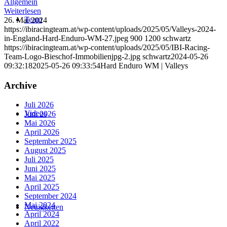
Allgemein
Weiterlesen
Team
26. Mai 2024
https://ibiracingteam.at/wp-content/uploads/2025/05/Valleys-2024-
in-England-Hard-Enduro-WM-27.jpeg
900
1200
schwartz
https://ibiracingteam.at/wp-content/uploads/2025/05/IBI-Racing-
Team-Logo-Bieschof-Immobilienjpg-2.jpg
schwartz
2024-05-26
09:32:18
2025-05-26 09:33:54
Hard Enduro WM | Valleys
Archive
Juli 2026
Videos
Juni 2026
Mai 2026
April 2026
September 2025
August 2025
Juli 2025
Juni 2025
Mai 2025
April 2025
September 2024
Mai 2024
Neuigkeiten
April 2024
April 2022