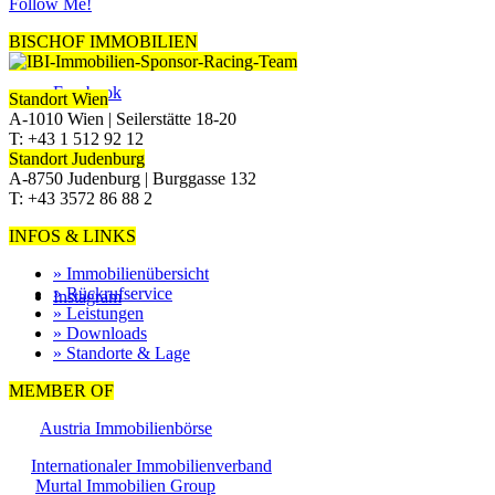
Follow Me!
BISCHOF IMMOBILIEN
Facebook
Standort Wien
A-1010 Wien | Seilerstätte 18-20
T: +43 1 512 92 12
Standort Judenburg
A-8750 Judenburg | Burggasse 132
T: +43 3572 86 88 2
INFOS & LINKS
» Immobilienübersicht
» Rückrufservice
Instagram
» Leistungen
» Downloads
» Standorte & Lage
MEMBER OF
Austria Immobilienbörse
Internationaler Immobilienverband
Murtal Immobilien Group