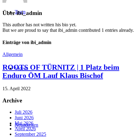
Team
Über
ibi_admin
This author has not written his bio yet.
But we are proud to say that
ibi_admin
contributed 1 entries already.
Einträge von ibi_admin
Allgemein
ROOTS OF TÜRNITZ | 1 Platz beim
Videos
Enduro ÖM Lauf Klaus Bischof
15. April 2022
Archive
Juli 2026
Juni 2026
Mai 2026
Neuigkeiten
April 2026
September 2025