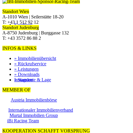
Standort Wien
A-1010 Wien | Seilerstätte 18-20
T: +43 1 512 92 12
Facebook
Standort Judenburg
A-8750 Judenburg | Burggasse 132
T: +43 3572 86 88 2
INFOS & LINKS
» Immobilienübersicht
» Rückrufservice
» Leistungen
» Downloads
» Standorte & Lage
Instagram
MEMBER OF
Austria Immobilienbörse
Internationaler Immobilienverband
Murtal Immobilien Group
iBi Racing Team
KOOPERATION SCHAFFT VORSPRUNG